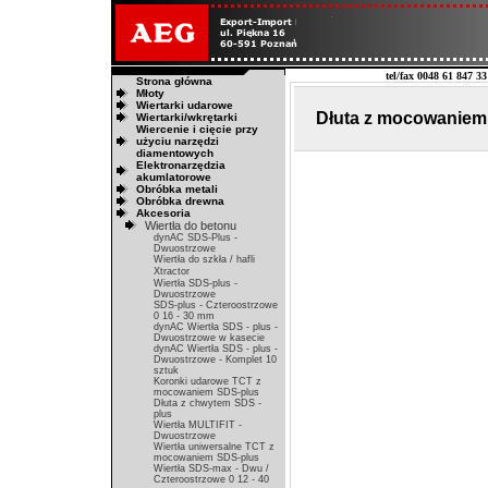
tel/fax 0048 61 847 33
Strona główna
Młoty
Wiertarki udarowe
Dłuta z mocowaniem
Wiertarki/wkrętarki
Wiercenie i cięcie przy
użyciu narzędzi
diamentowych
Elektronarzędzia
akumlatorowe
Obróbka metali
Obróbka drewna
Akcesoria
Wiertła do betonu
dynAC SDS-Plus -
Dwuostrzowe
Wiertła do szkła / hafli
Xtractor
Wiertła SDS-plus -
Dwuostrzowe
SDS-plus - Czteroostrzowe
0 16 - 30 mm
dynAC Wiertła SDS - plus -
Dwuostrzowe w kasecie
dynAC Wiertła SDS - plus -
Dwuostrzowe - Komplet 10
sztuk
Koronki udarowe TCT z
mocowaniem SDS-plus
Dłuta z chwytem SDS -
plus
Wiertła MULTIFIT -
Dwuostrzowe
Wiertła uniwersalne TCT z
mocowaniem SDS-plus
Wiertła SDS-max - Dwu /
Czteroostrzowe 0 12 - 40