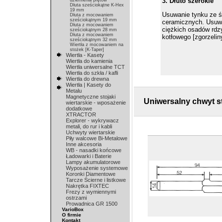
3. Dłuto szerokie
uziemienia prętów
Dłuta sześciokątne K-Hex
19 mm
Usuwanie tynku ze śc
Dłuta z mocowaniem
sześciokątnym 19 mm
ceramicznych. Usuw
Dłuta z mocowaniem
ciężkich osadów rdzy
sześciokątnym 28 mm
Dłuta z mocowaniem
kotłowego [zgorzelin
sześciokątnym 32 mm
Wiertła z mocowaniem na
stożek [K-Taper]
Wiertła - Kasety
Wiertła do kamienia
Wiertła uniwersalne TCT
Wiertła do szkła / kafli
Wiertła do drewna
Wiertła | Kasety do
Metalu
Magnetyczne stojaki
Uniwersalny chwyt 
wiertarskie - wposażenie
dodatkowe
XTRACTOR
Explorer - wykrywacz
metali, do rur i kabli
Uchwyty wiertarskie
Piły walcowe Bi-Metalowe
Inne akcesoria
WB - nasadki końcowe
Ładowarki i Baterie
Lampy akumulatorowe
Wyposażenie systemowe
Koronki Diamentowe
Tarcze Ścierne i listkowe
Nakrętka FIXTEC
Frezy z wymiennymi
ostrzami
Prowadnica GR 1500
VarioBox
O firmie
Kontakt