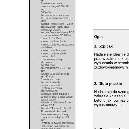
mm
System wiercenia
przebiciowego 0 40 - 80
mm
Adaptery
Korony jednoczęściowe
TCT z mocowaniem SDS -
Max
Wiertła Przebiciowe TCT z
mocowaniem SDS-Max -
jednoczęściowe
Korony Dwuczęściowe TCT
z mocowaniem SDS-Max
Opis
Dłuta SDS - Max
Narzędzia do ubijania
Narzędzia do oczyszczania
1. Szpicak
posadzek
Narzędzia wibracyjne
Narzędzia do obróbki
Nadaje się idealnie 
powierzchni
prac w zakresie krus
Uniwersalny chwyt
stożkowy
wyburzania w betonie
Wiertła dwu i
żużlowo-betonowym
czteroostrzowe 0 12 - 42
mm
Wiertła sześciokątne 21
mm K-Hex -
Czteroostrzowe
Koronki i Wiertła
2. Dłuto płaskie
prowadzące - TCT
System wiercenia
przebiciowego
Nadaje się do szere
Szpicaki, dłuta płaskie i
zakresie kruszenia i 
szerokie oraz o specjalnym
zastosowani
betonu jak również p
Wiertła przebiciowe 21 mm
wyburzeniowych
K-Hex TCT
Koronki 21 mm K+Hex TCT
Akcesoria do koronek
dwuczęściowych Kango
Dłuta sześciokątne - 21
mm
System uchwytu grzebienia
Elektroda/Prowadnik do